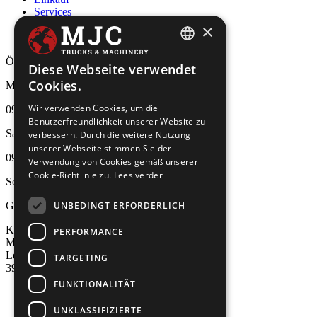
Services
×
Kontakt
DUTCH
Öffnungszeiten
Diese Webseite verwendet
Cookies.
ENGLISH
Mo - Frei
Wir verwenden Cookies, um die
GERMAN
09:00 - 18:00 Uhr
Benutzerfreundlichkeit unserer Website zu
FRENCH
Samstag
verbessern. Durch die weitere Nutzung
unserer Webseite stimmen Sie der
SPANISH
09:00 - 13:00 Uhr
Verwendung von Cookies gemäß unserer
Cookie-Richtlinie zu.
Lees verder
Sonntag
UNBEDINGT ERFORDERLICH
Geschlossen
Kontakt
PERFORMANCE
MJC Trucks & Machinery BV
Lodewijk de Raetlaan 3
TARGETING
3900 Pelt, België
FUNKTIONALITÄT
+32(0)11611022
info@mjc-trucks.be
UNKLASSIFIZIERTE