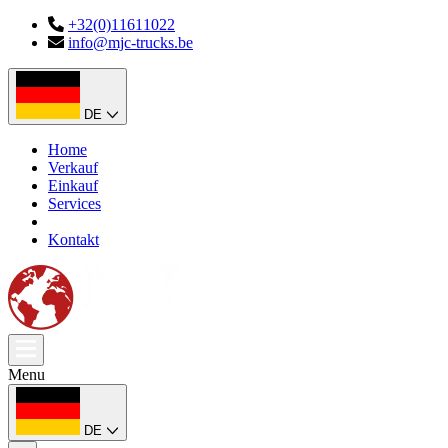
+32(0)11611022
info@mjc-trucks.be
DE
Home
Verkauf
Einkauf
Services
Kontakt
Menu
DE